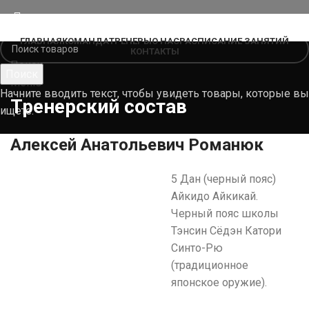
ГЛАВНАЯ
КОМАНДА
ТРЕНЕРЫ
О НАС
РАСПИСАНИЕ ЗАНЯТИЙ
КОНТАКТЫ
Поиск
Поиск
Меню
Начните вводить текст, чтобы увидеть товары, которые вы
Тренерский состав
ищете.
Алексей Анатольевич Романюк
5 Дан (черный пояс)
Айкидо Айкикай.
Черный пояс школы
Тэнсин Сёдэн Катори
Синто-Рю
(традиционное
японское оружие).